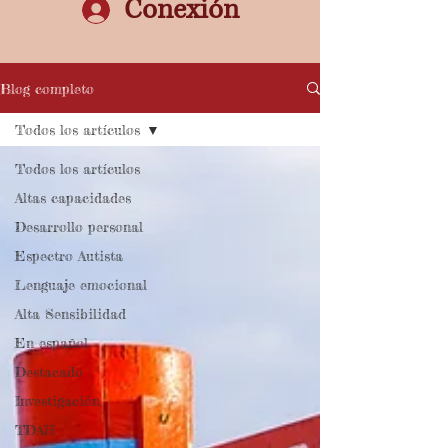
Conexión
Blog completo
Todos los artículos
Todos los artículos
Altas capacidades
Desarrollo personal
Espectro Autista
Lenguaje emocional
Alta Sensibilidad
En español
Destacado
Investigación
TDAH