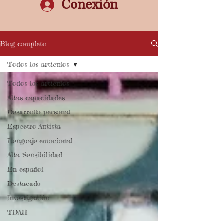
Conexión
Blog completo
Todos los artículos
Todos los artículos
Altas capacidades
Desarrollo personal
Espectro Autista
Lenguaje emocional
Alta Sensibilidad
En español
Destacado
Investigación
TDAH