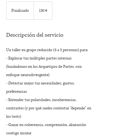
150
euros
Finalizado
F
150 €
i
n
a
Descripción del servicio
l
i
Un taller en grupo reducido (3 a 5 personas) para:
z
- Explorar tus múltiples partes internas
a
(basándonos en los Arquetipos de Partes, con
d
enfoque neurodivergente)
o
- Detectar mejor tus necesidades, gustos,
preferencias
- Entender tus polaridades, incoherencias,
contrastes (y por qué sueles contestar "depende" en
los tests)
- Ganar en coherencia, comprensión, alineación
contigo misme