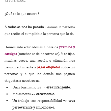
va corriendo...
¿Qué es lo que ocurre?
A todos·as nos ha pasado
. Seamos la persona 
que recibe el cumplido o la persona que lo da. 
Hemos sido educados·as a base de
 premios y 
castigos 
(muchos·as de nosotros·as). Si te fijas, 
muchas veces, una acción o situación nos 
lleva directamente a
pegar etiquetas
sobre las 
personas y a que los demás nos peguen 
etiquetas a nosotros·as. 
Unas buenas notas => 
eres inteligente.
Malas notas =>
 eres tonta·o.
Un trabajo con responsabilidad => 
eres 
perseverante y ambicioso·a. 