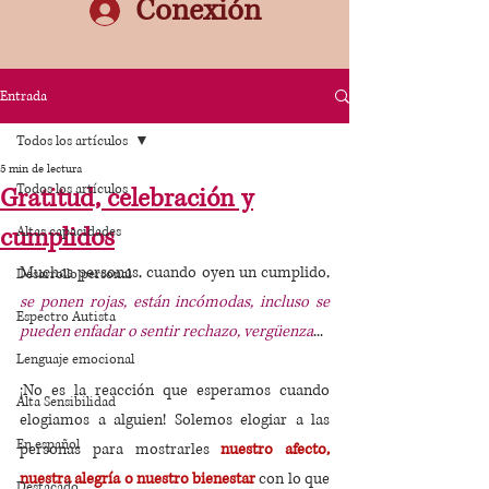
Conexión
Entrada
Todos los artículos
5 min de lectura
Todos los artículos
Gratitud, celebración y
cumplidos
Altas capacidades
Muchas personas, cuando oyen un cumplido,
Desarrollo personal
se ponen rojas, están incómodas, incluso se 
Espectro Autista
pueden enfadar o sentir rechazo, vergüenza
... 
Lenguaje emocional
¡No es la reacción que esperamos cuando 
Alta Sensibilidad
elogiamos a alguien! Solemos elogiar a las 
En español
personas para mostrarles
 nuestro afecto, 
nuestra alegría o nuestro bienestar 
con lo que 
Destacado