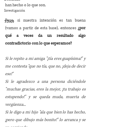
han hecho o lo que son. 
Investigación
Pero, si nuestra intención es tan buena 
TDAH
(vamos a partir de esta base), entonces 
¿por 
qué a veces da un resultado algo 
contradictorio con lo que esperamos?
Si le repito a mi amiga "¡tía eres guapísima!" y 
me contesta "que no tía, que no, ¡deja de decir 
eso!"
Si le agradezco a una persona diciéndole 
"muchas gracias, eres la mejor, ¡tu trabajo es 
estupendo!" y se queda muda, muerta de 
vergüenza...
Si le digo a mi hijo "ala que bien lo has hecho, 
¡pero que dibujo más bonito!" lo arranca y se 