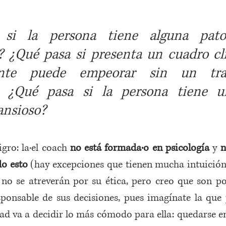
si la persona tiene alguna patol
a? ¿Qué pasa si presenta un cuadro clí
ente puede empeorar sin un trat
o? ¿Qué pasa si la persona tiene 
ansioso?  
igro: la·el coach 
no está formada·o en psicología
 y 
n
do esto
 (hay excepciones que tienen mucha intuición
no se atreverán por su ética, pero creo que son poc
ponsable de sus decisiones, pues imagínate la que p
d va a decidir lo más cómodo para ella: quedarse en c