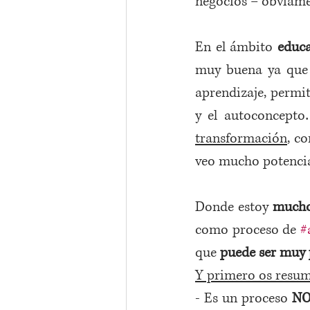
negocios – obviament
En el ámbito 
educa
muy buena ya que 
aprendizaje, permit
y el autoconcepto
transformación
, c
veo mucho potencia
Donde estoy 
mucho
como proceso de 
#
que 
puede ser muy 
Y primero os resumo
- Es un proceso 
NO