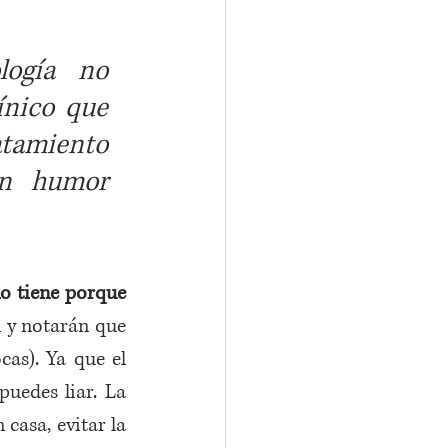
ogía no 
nico que 
amiento 
un humor 
o tiene porque 
 y notarán que 
as). Ya que el 
uedes liar. La 
asa, evitar la 