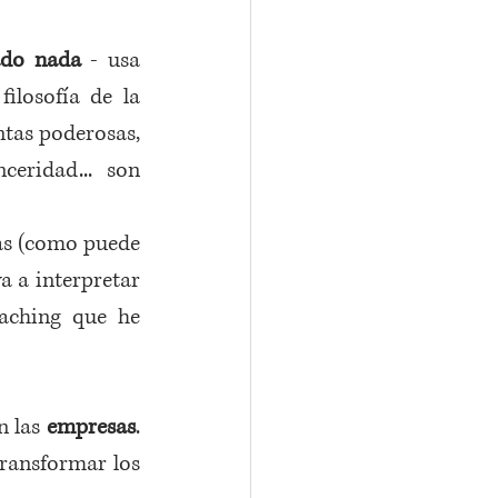
ado nada
 - usa 
ilosofía de la 
tas poderosas, 
eridad... son 
as (como puede 
 a interpretar 
oaching que he 
n las 
empresas
. 
ransformar los 