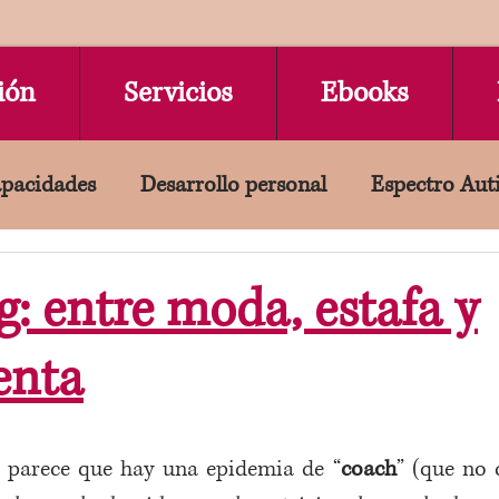
ión
Servicios
Ebooks
apacidades
Desarrollo personal
Espectro Aut
lta Sensibilidad
En español
Destacado
In
: entre moda, estafa y
enta
s parece que hay una epidemia de “
coach
” (que no 