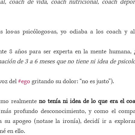
al, coach de vida, coach nutricional, coach deport
 los·as psicólogos·as, yo odiaba a los coach y al
ante 8 años para ser experta en la mente humana, 
ción de 3 a 6 meses que no tiene ni idea de psicolo
voz del 
#ego
 gritando su dolor: “no es justo”).
omo realmente 
no tenía ni idea de lo que era el co
 más profundo desconocimiento, y como el compa
 su apogeo (notase la ironía), decidí ir a explorar
é en ello.