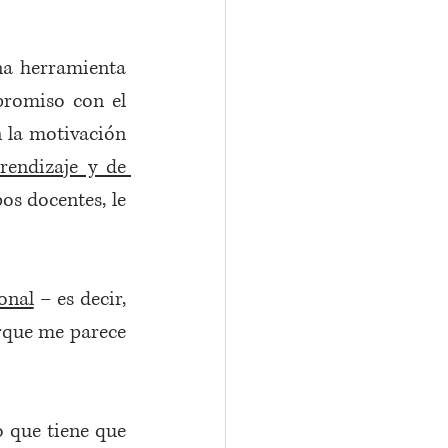
na herramienta 
romiso con el 
 la motivación 
endizaje y de 
os docentes, le 
onal
 – es decir, 
que me parece 
o que tiene que 