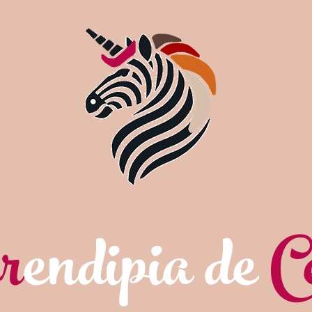
r
endipia de
C