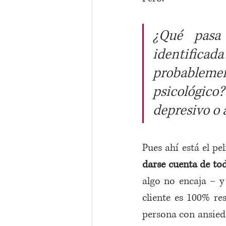
¿Qué pasa 
identificad
probablem
psicológic
depresivo o 
Pues ahí está el pel
darse cuenta de to
algo no encaja – y 
cliente es 100% res
persona con ansieda