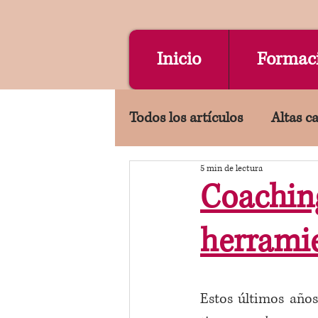
Inicio
Formac
Todos los artículos
Altas c
5 min de lectura
Lenguaje emocional
A
Coaching
herrami
TDAH
Estos últimos año