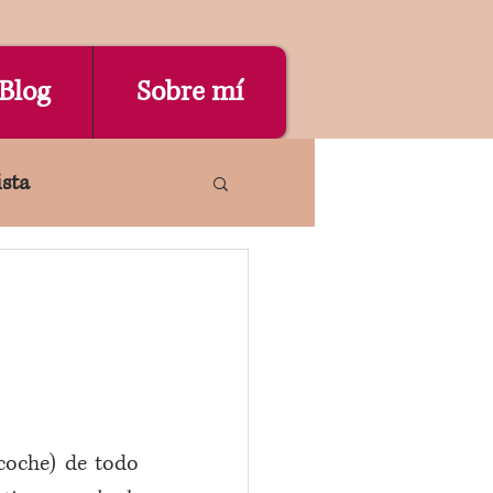
Blog
Sobre mí
ista
vestigación
coche) de todo 