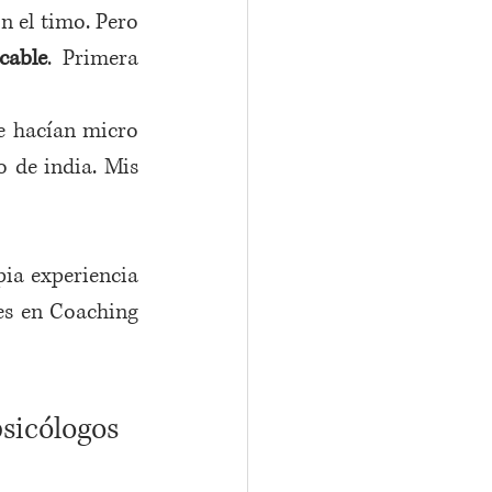
 el timo. Pero 
cable
. Primera 
e hacían micro 
 de india. Mis 
ia experiencia 
. También aviso que mi formación es en Coaching 
sicólogos 