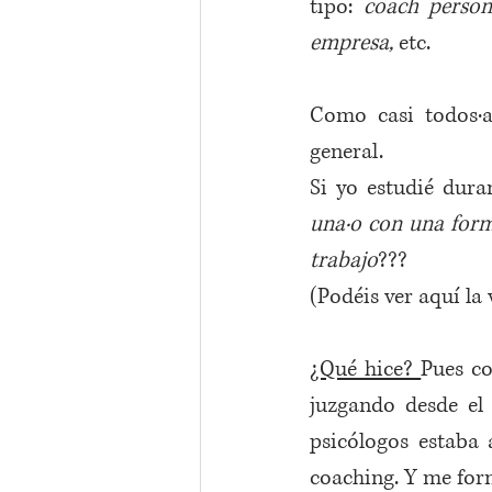
tipo: 
coach person
empresa,
 etc.
Como casi todos·as
general.  
Si yo estudié dur
una·o con una forma
trabajo
???
(Podéis ver aquí la 
¿Qué hice? 
Pues c
juzgando desde el
psicólogos estaba a
coaching. Y me form