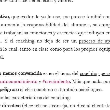
e sólo si se tienen ética y valores.  
tivo
, que es donde yo lo uso, me parece también u
aumenta la responsabilidad del alumno·a, su comp
e trabajar las emociones y creencias que influyen en
… Y el coaching no deja de ser un 
proceso de apr
on lo cual, tanto en clase como para los propios equip
l.
 menos convencida 
es en el tema del 
coaching pers
autoconocimiento
 y 
#crecimiento
. Más que nada por
peligroso
 si el·la coach no es también psicóloga·a.  
 las características del coaching:
 directivo
 (el coach no aconseja, no dice al cliente l