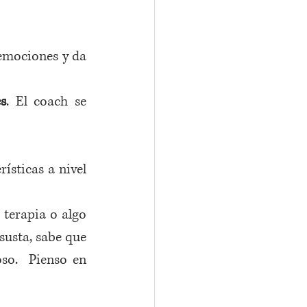
 emociones y da 
s
. El coach se 
sticas a nivel 
 terapia o algo 
susta, sabe que 
o.  Pienso en 